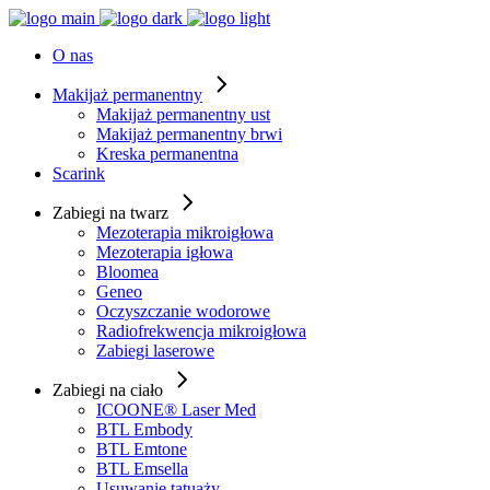
O nas
Makijaż permanentny
Makijaż permanentny ust
Makijaż permanentny brwi
Kreska permanentna
Scarink
Zabiegi na twarz
Mezoterapia mikroigłowa
Mezoterapia igłowa
Bloomea
Geneo
Oczyszczanie wodorowe
Radiofrekwencja mikroigłowa
Zabiegi laserowe
Zabiegi na ciało
ICOONE® Laser Med
BTL Embody
BTL Emtone
BTL Emsella
Usuwanie tatuaży