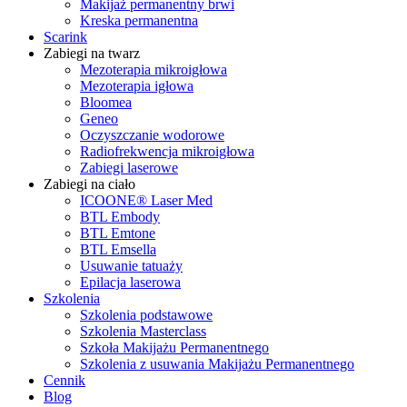
Makijaż permanentny brwi
Kreska permanentna
Scarink
Zabiegi na twarz
Mezoterapia mikroigłowa
Mezoterapia igłowa
Bloomea
Geneo
Oczyszczanie wodorowe
Radiofrekwencja mikroigłowa
Zabiegi laserowe
Zabiegi na ciało
ICOONE® Laser Med
BTL Embody
BTL Emtone
BTL Emsella
Usuwanie tatuaży
Epilacja laserowa
Szkolenia
Szkolenia podstawowe
Szkolenia Masterclass
Szkoła Makijażu Permanentnego
Szkolenia z usuwania Makijażu Permanentnego
Cennik
Blog