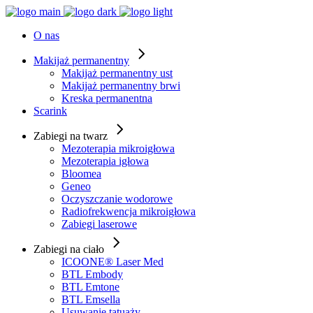
O nas
Makijaż permanentny
Makijaż permanentny ust
Makijaż permanentny brwi
Kreska permanentna
Scarink
Zabiegi na twarz
Mezoterapia mikroigłowa
Mezoterapia igłowa
Bloomea
Geneo
Oczyszczanie wodorowe
Radiofrekwencja mikroigłowa
Zabiegi laserowe
Zabiegi na ciało
ICOONE® Laser Med
BTL Embody
BTL Emtone
BTL Emsella
Usuwanie tatuaży