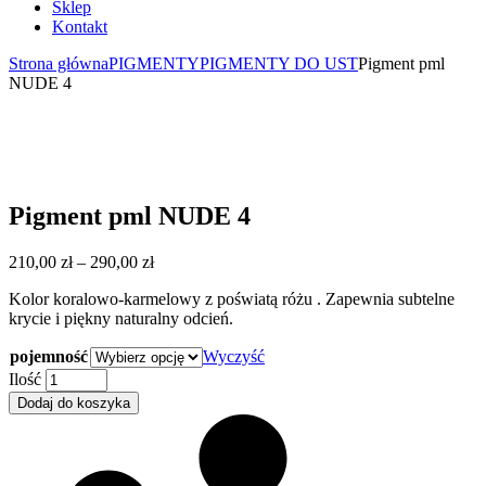
Sklep
Kontakt
Strona główna
PIGMENTY
PIGMENTY DO UST
Pigment pml
NUDE 4
Pigment pml NUDE 4
Zakres
210,00
zł
–
290,00
zł
cen:
Kolor koralowo-karmelowy z poświatą różu . Zapewnia subtelne
od
krycie i piękny naturalny odcień.
210,00 zł
do
pojemność
Wyczyść
290,00 zł
Pigment
Ilość
pml
Dodaj do koszyka
NUDE
4
quantity