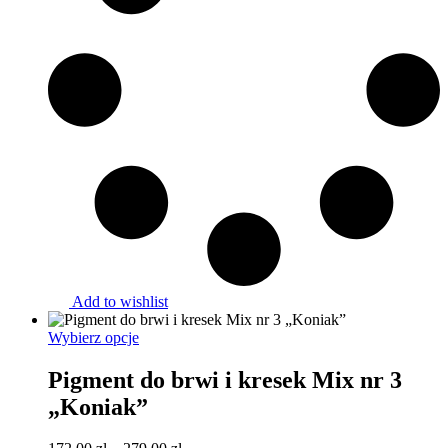
Add to wishlist
Ten
Wybierz opcje
produkt
ma
Pigment do brwi i kresek Mix nr 3
wiele
„Koniak”
wariantów.
Opcje
można
Zakres