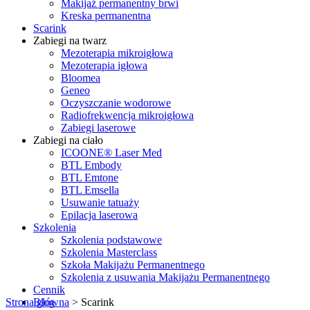
Makijaż permanentny brwi
Kreska permanentna
Scarink
Zabiegi na twarz
Mezoterapia mikroigłowa
Mezoterapia igłowa
Bloomea
Geneo
Oczyszczanie wodorowe
Radiofrekwencja mikroigłowa
Zabiegi laserowe
Zabiegi na ciało
ICOONE® Laser Med
BTL Embody
BTL Emtone
BTL Emsella
Usuwanie tatuaży
Epilacja laserowa
Szkolenia
Szkolenia podstawowe
Szkolenia Masterclass
Szkoła Makijażu Permanentnego
Szkolenia z usuwania Makijażu Permanentnego
Cennik
Strona główna
Blog
>
Scarink