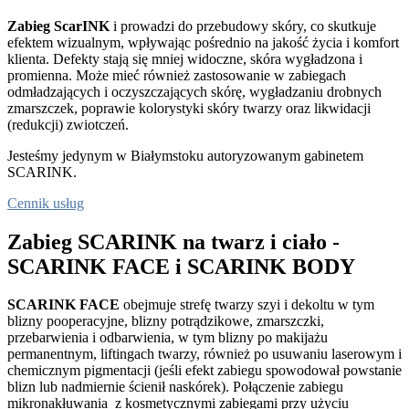
Zabieg ScarINK
i prowadzi do przebudowy skóry, co skutkuje
efektem wizualnym, wpływając pośrednio na jakość życia i komfort
klienta. Defekty stają się mniej widoczne, skóra wygładzona i
promienna. Może mieć również zastosowanie w zabiegach
odmładzających i oczyszczających skórę, wygładzaniu drobnych
zmarszczek, poprawie kolorystyki skóry twarzy oraz likwidacji
(redukcji) zwiotczeń.
Jesteśmy jedynym w Białymstoku autoryzowanym gabinetem
SCARINK.
Cennik usług
Zabieg SCARINK na twarz i ciało -
SCARINK FACE i SCARINK BODY
SCARINK FACE
obejmuje strefę twarzy szyi i dekoltu w tym
blizny pooperacyjne, blizny potrądzikowe, zmarszczki,
przebarwienia i odbarwienia, w tym blizny po makijażu
permanentnym, liftingach twarzy, również po usuwaniu laserowym i
chemicznym pigmentacji (jeśli efekt zabiegu spowodował powstanie
blizn lub nadmiernie ścienił naskórek). Połączenie zabiegu
mikronakłuwania z kosmetycznymi zabiegami przy użyciu