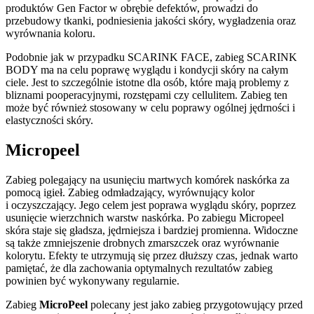
produktów Gen Factor w obrębie defektów, prowadzi do
przebudowy tkanki, podniesienia jakości skóry, wygładzenia oraz
wyrównania koloru.
Podobnie jak w przypadku SCARINK FACE, zabieg SCARINK
BODY ma na celu poprawę wyglądu i kondycji skóry na całym
ciele. Jest to szczególnie istotne dla osób, które mają problemy z
bliznami pooperacyjnymi, rozstępami czy cellulitem. Zabieg ten
może być również stosowany w celu poprawy ogólnej jędrności i
elastyczności skóry.
Micropeel
Zabieg polegający na usunięciu martwych komórek naskórka za
pomocą igieł. Zabieg odmładzający, wyrównujący kolor
i oczyszczający. Jego celem jest poprawa wyglądu skóry, poprzez
usunięcie wierzchnich warstw naskórka. Po zabiegu Micropeel
skóra staje się gładsza, jędrniejsza i bardziej promienna. Widoczne
są także zmniejszenie drobnych zmarszczek oraz wyrównanie
kolorytu. Efekty te utrzymują się przez dłuższy czas, jednak warto
pamiętać, że dla zachowania optymalnych rezultatów zabieg
powinien być wykonywany regularnie.
Zabieg
MicroPeel
polecany jest jako zabieg przygotowujący przed