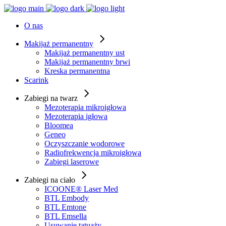
O nas
Makijaż permanentny
Makijaż permanentny ust
Makijaż permanentny brwi
Kreska permanentna
Scarink
Zabiegi na twarz
Mezoterapia mikroigłowa
Mezoterapia igłowa
Bloomea
Geneo
Oczyszczanie wodorowe
Radiofrekwencja mikroigłowa
Zabiegi laserowe
Zabiegi na ciało
ICOONE® Laser Med
BTL Embody
BTL Emtone
BTL Emsella
Usuwanie tatuaży