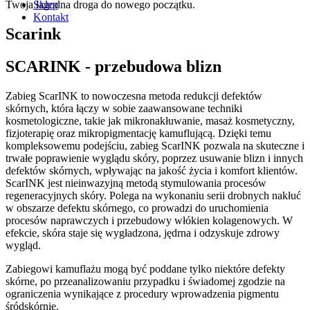
Twoja łagodna droga do nowego początku.
Sklep
Kontakt
Scarink
SCARINK - przebudowa blizn
Zabieg ScarINK to nowoczesna metoda redukcji defektów
skórnych, która łączy w sobie zaawansowane techniki
kosmetologiczne, takie jak mikronakłuwanie, masaż kosmetyczny,
fizjoterapię oraz mikropigmentację kamuflującą. Dzięki temu
kompleksowemu podejściu, zabieg ScarINK pozwala na skuteczne i
trwałe poprawienie wyglądu skóry, poprzez usuwanie blizn i innych
defektów skórnych, wpływając na jakość życia i komfort klientów.
ScarINK jest nieinwazyjną metodą stymulowania procesów
regeneracyjnych skóry. Polega na wykonaniu serii drobnych nakłuć
w obszarze defektu skórnego, co prowadzi do uruchomienia
procesów naprawczych i przebudowy włókien kolagenowych. W
efekcie, skóra staje się wygładzona, jędrna i odzyskuje zdrowy
wygląd.
Zabiegowi kamuflażu mogą być poddane tylko niektóre defekty
skórne, po przeanalizowaniu przypadku i świadomej zgodzie na
ograniczenia wynikające z procedury wprowadzenia pigmentu
śródskórnie.