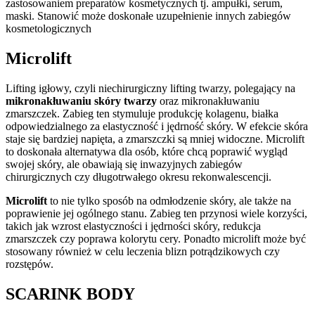
zastosowaniem preparatów kosmetycznych tj. ampułki, serum,
maski. Stanowić może doskonałe uzupełnienie innych zabiegów
kosmetologicznych
Microlift
Lifting igłowy, czyli niechirurgiczny lifting twarzy, polegający na
mikronakłuwaniu skóry twarzy
oraz mikronakłuwaniu
zmarszczek. Zabieg ten stymuluje produkcję kolagenu, białka
odpowiedzialnego za elastyczność i jędrność skóry. W efekcie skóra
staje się bardziej napięta, a zmarszczki są mniej widoczne. Microlift
to doskonała alternatywa dla osób, które chcą poprawić wygląd
swojej skóry, ale obawiają się inwazyjnych zabiegów
chirurgicznych czy długotrwałego okresu rekonwalescencji.
Microlift
to nie tylko sposób na odmłodzenie skóry, ale także na
poprawienie jej ogólnego stanu. Zabieg ten przynosi wiele korzyści,
takich jak wzrost elastyczności i jędrności skóry, redukcja
zmarszczek czy poprawa kolorytu cery. Ponadto microlift może być
stosowany również w celu leczenia blizn potrądzikowych czy
rozstępów.
SCARINK BODY