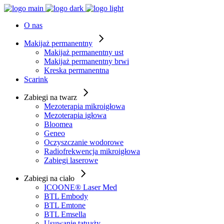
O nas
Makijaż permanentny
Makijaż permanentny ust
Makijaż permanentny brwi
Kreska permanentna
Scarink
Zabiegi na twarz
Mezoterapia mikroigłowa
Mezoterapia igłowa
Bloomea
Geneo
Oczyszczanie wodorowe
Radiofrekwencja mikroigłowa
Zabiegi laserowe
Zabiegi na ciało
ICOONE® Laser Med
BTL Embody
BTL Emtone
BTL Emsella
Usuwanie tatuaży