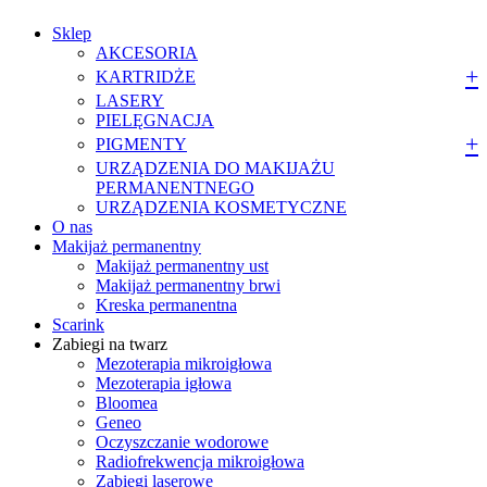
Sklep
AKCESORIA
KARTRIDŻE
LASERY
PIELĘGNACJA
PIGMENTY
URZĄDZENIA DO MAKIJAŻU
PERMANENTNEGO
URZĄDZENIA KOSMETYCZNE
O nas
Makijaż permanentny
Makijaż permanentny ust
Makijaż permanentny brwi
Kreska permanentna
Scarink
Zabiegi na twarz
Mezoterapia mikroigłowa
Mezoterapia igłowa
Bloomea
Geneo
Oczyszczanie wodorowe
Radiofrekwencja mikroigłowa
Zabiegi laserowe