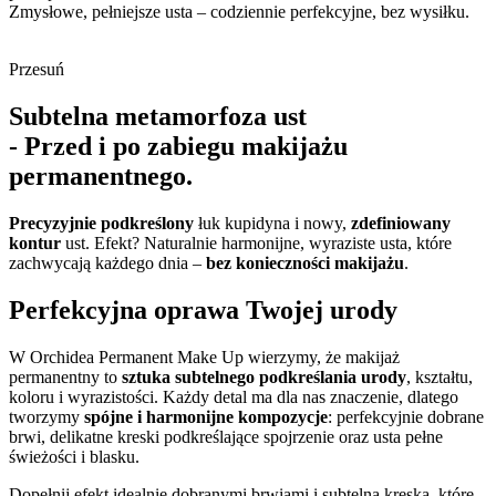
Zmysłowe, pełniejsze usta – codziennie perfekcyjne, bez wysiłku.
Przesuń
Subtelna metamorfoza ust
- Przed i po zabiegu makijażu
permanentnego.
Precyzyjnie podkreślony
łuk kupidyna i nowy,
zdefiniowany
kontur
ust. Efekt? Naturalnie harmonijne, wyraziste usta, które
zachwycają każdego dnia –
bez konieczności makijażu
.
Perfekcyjna oprawa Twojej urody
W Orchidea Permanent Make Up wierzymy, że makijaż
permanentny to
sztuka subtelnego podkreślania urody
, kształtu,
koloru i wyrazistości. Każdy detal ma dla nas znaczenie, dlatego
tworzymy
spójne i harmonijne kompozycje
: perfekcyjnie dobrane
brwi, delikatne kreski podkreślające spojrzenie oraz usta pełne
świeżości i blasku.
Dopełnij efekt idealnie dobranymi brwiami i subtelną kreską, które