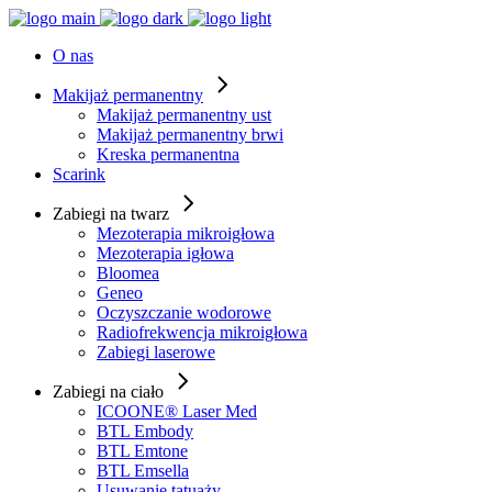
O nas
Makijaż permanentny
Makijaż permanentny ust
Makijaż permanentny brwi
Kreska permanentna
Scarink
Zabiegi na twarz
Mezoterapia mikroigłowa
Mezoterapia igłowa
Bloomea
Geneo
Oczyszczanie wodorowe
Radiofrekwencja mikroigłowa
Zabiegi laserowe
Zabiegi na ciało
ICOONE® Laser Med
BTL Embody
BTL Emtone
BTL Emsella
Usuwanie tatuaży