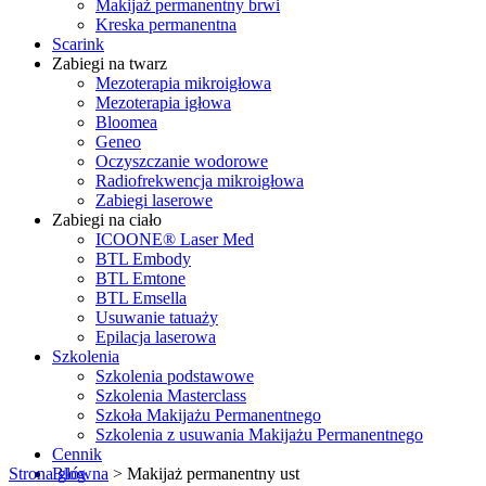
Makijaż permanentny brwi
Kreska permanentna
Scarink
Zabiegi na twarz
Mezoterapia mikroigłowa
Mezoterapia igłowa
Bloomea
Geneo
Oczyszczanie wodorowe
Radiofrekwencja mikroigłowa
Zabiegi laserowe
Zabiegi na ciało
ICOONE® Laser Med
BTL Embody
BTL Emtone
BTL Emsella
Usuwanie tatuaży
Epilacja laserowa
Szkolenia
Szkolenia podstawowe
Szkolenia Masterclass
Szkoła Makijażu Permanentnego
Szkolenia z usuwania Makijażu Permanentnego
Cennik
Strona główna
Blog
>
Makijaż permanentny ust