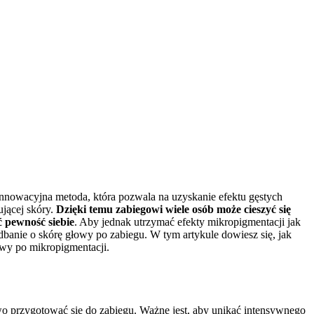
nnowacyjna metoda, która pozwala na uzyskanie efektu gęstych
jącej skóry.
Dzięki temu zabiegowi wiele osób może cieszyć się
 pewność siebie
. Aby jednak utrzymać efekty mikropigmentacji jak
dbanie o skórę głowy po zabiegu. W tym artykule dowiesz się, jak
wy po mikropigmentacji.
łowo przygotować się do zabiegu. Ważne jest, aby unikać intensywnego