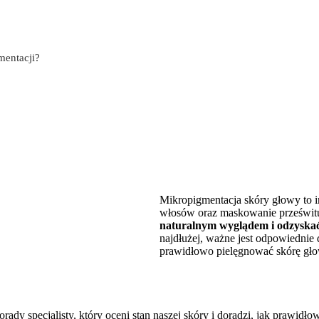
mentacji?
Mikropigmentacja skóry głowy to i
włosów oraz maskowanie prześwitu
naturalnym wyglądem i odzyskać
najdłużej, ważne jest odpowiednie 
prawidłowo pielęgnować skórę gło
rady specjalisty, który oceni stan naszej skóry i doradzi, jak prawid