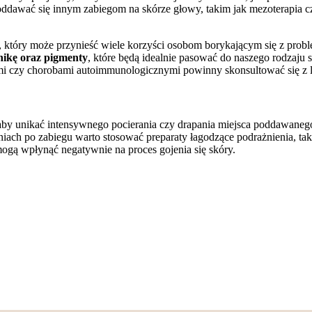
poddawać się innym zabiegom na skórze głowy, takim jak mezoterapia 
eg, który może przynieść wiele korzyści osobom borykającym się z p
nikę oraz pigmenty
, które będą idealnie pasować do naszego rodzaju s
mi czy chorobami autoimmunologicznymi powinny skonsultować się z l
aby unikać intensywnego pocierania czy drapania miejsca poddawanego
niach po zabiegu warto stosować preparaty łagodzące podrażnienia, tak
mogą wpłynąć negatywnie na proces gojenia się skóry.