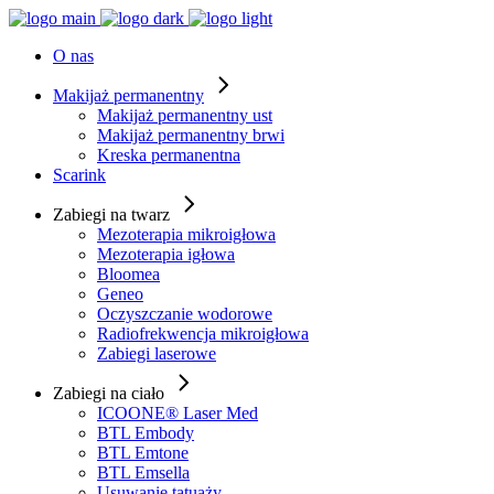
O nas
Makijaż permanentny
Makijaż permanentny ust
Makijaż permanentny brwi
Kreska permanentna
Scarink
Zabiegi na twarz
Mezoterapia mikroigłowa
Mezoterapia igłowa
Bloomea
Geneo
Oczyszczanie wodorowe
Radiofrekwencja mikroigłowa
Zabiegi laserowe
Zabiegi na ciało
ICOONE® Laser Med
BTL Embody
BTL Emtone
BTL Emsella
Usuwanie tatuaży